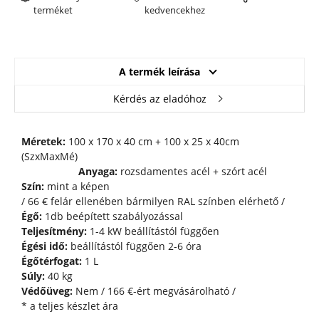
terméket
kedvencekhez
A termék leírása
Kérdés az eladóhoz
Méretek:
100 x 170 x 40 cm + 100 x 25 x 40cm
(SzxMaxMé)
Anyaga:
rozsdamentes acél + szórt acél
Szín:
mint a képen
/ 66 € felár ellenében bármilyen RAL színben elérhető /
Égő:
1db beépített szabályozással
Teljesítmény:
1-4 kW beállítástól függően
Égési idő:
beállítástól függően 2-6 óra
Égőtérfogat:
1 L
Súly:
40 kg
Védőüveg:
Nem / 166 €-ért megvásárolható /
* a teljes készlet ára