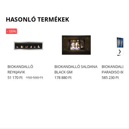
HASONLÓ TERMÉKEK
- 66%
BIOKANDALLÓ
BIOKANDALLÓ SALDANA
BIOKANDALLÓ
REYKJAVIK
BLACK GM
PARADISO 60 
51 170 Ft
150 500 Ft
178 880 Ft
vagy GRÁNIT
585 230 Ft