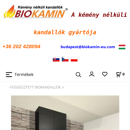
A kémény nélküli
kandallók
gyártója
+36 202 428094
budapest@biokamin-eu.com
Termékek
0
- FÜGGESZTETT BIOKANDALLÓK