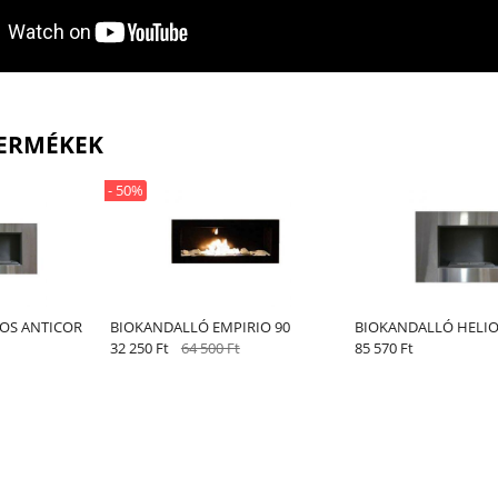
ERMÉKEK
- 50%
OS ANTICOR
BIOKANDALLÓ EMPIRIO 90
BIOKANDALLÓ HELIO
32 250 Ft
64 500 Ft
85 570 Ft