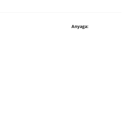
SzxMaxMé)
Anyaga: