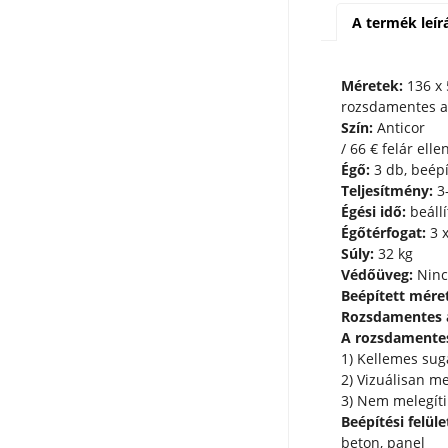
A termék leír
Méretek:
1
rozsdamentes ac
Szín:
Anticor
/ 66 € felár el
Égő:
3 db, beépí
Teljesítmény:
3-
Égési idő:
beállí
Égőtérfogat:
3 x
Súly:
32 kg
Védőüveg:
Nincs
Beépített méret
Rozsdamentes a
A rozsdamentes
1) Kellemes sugá
2) Vizuálisan m
3) Nem melegíti 
Beépítési felüle
beton, panel