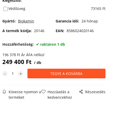
Kiegészítő
:
Védőüveg
73165 Ft
Gyártó:
Biokamin
Garancia idő:
24 hónap
A termék kódja:
20146
EAN:
8586024020146
Hozzáférhetőség:
raktáron 1 db
196 378
Ft
Ár ÁFA nélkül
249 400
Ft
db
Kövesse nyomon a
Hozzáadás a
Részesedés
terméket
kedvencekhez