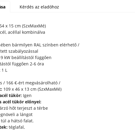
ása
Kérdés az eladóhoz
36 x 54 x 15 cm (
él, acéllal kombinálva
lenében bármilyen RAL színben elérhető /
tett szabályozással
9 kW beállítástól függően
tástól függően 2-6 óra
 1 L
 / 166 €-ért megvásárolható /
:
109 x 46 x 13 cm (SzxMaxMé)
cél tükör:
Igen
 acél tükör előnyei:
rzó hőt terjeszt a térbe
egnöveli a lángot
túl a hátsó falat.
tek:
téglafal,