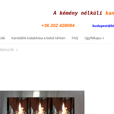
A kémény nélküli
ka
+36 202 428094
budapest@b
ciák
Kandallók kialakítása a belső térben
FAQ
Ügyfélkapu
ANDALLÓK