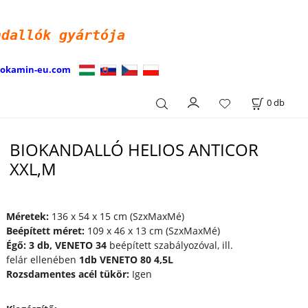
ndallók
gyártója
iokamin-eu.com
0
db
BIOKANDALLÓ HELIOS ANTICOR
XXL,M
Méretek:
136 x 54 x 15 cm (SzxMaxMé)
Beépített méret:
109 x 46 x 13 cm (SzxMaxMé)
Égő: 3 db, VENETO 34
beépített szabályozóval, ill.
felár ellenében
1db VENETO 80 4,5L
Rozsdamentes acél tükör:
Igen