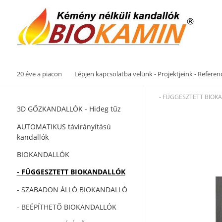
20 éve a piacon
Lépjen kapcsolatba velünk - Projektjeink - Referen
- FÜGGESZTETT BIOK
3D GŐZKANDALLÓK - Hideg tűz
AUTOMATIKUS távirányítású
kandallók
BIOKANDALLÓK
- FÜGGESZTETT BIOKANDALLÓK
- SZABADON ÁLLÓ BIOKANDALLÓ
- BEÉPÍTHETŐ BIOKANDALLÓK