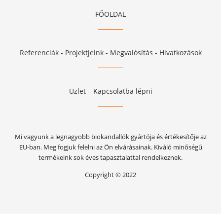
FŐOLDAL
Referenciák - Projektjeink - Megvalósítás - Hivatkozások
Üzlet – Kapcsolatba lépni
Mi vagyunk a legnagyobb biokandallók gyártója és értékesítője az
EU-ban. Meg fogjuk felelni az Ön elvárásainak. Kiváló minőségű
termékeink sok éves tapasztalattal rendelkeznek.
Copyright © 2022
Vytvorené systémom ClickEshop.sk