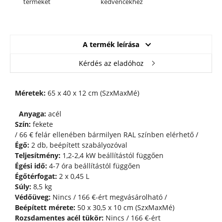
terméket
kedvencekhez
A termék leírása
Kérdés az eladóhoz
Méretek:
65 x 40 x 12 cm (SzxMaxMé)
Anyaga:
acél
Szín:
fekete
/ 66 € felár ellenében bármilyen RAL színben elérhető /
Égő:
2 db, beépített szabályozóval
Teljesítmény:
1,2-2,4 kW beállítástól függően
Égési idő:
4-7 óra beállítástól függően
Égőtérfogat:
2 x 0,45 L
Súly:
8,5 kg
Védőüveg:
Nincs / 166 €-ért megvásárolható /
Beépített mérete:
50 x 30,5 x 10 cm (SzxMaxMé)
Rozsdamentes acél tükör:
Nincs / 166 €-ért