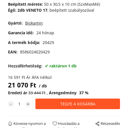
Beépített mérete:
50 x 30,5 x 10 cm (SzxMaxMé)
Égő: 2db VENETO 17
, beépített szabályozóval
Gyártó:
Biokamin
Garancia idő:
24 hónap
A termék kódja:
20429
EAN:
8586024020429
Hozzáférhetőség:
raktáron 1 db
16 591
Ft
Ár ÁFA nélkül
21 070
Ft
db
Eredeti ár
33 444
Ft
Árengedmény
37
%
Kövesse nyomon a
Hozzáadás a
Részesedés