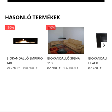
HASONLÓ TERMÉKEK
- 50%
- 40%
BIOKANDALLÓ EMPIRIO
BIOKANDALLÓ SIGNA
BIOKANDALLÓ 
140
110
BLACK
75 250 Ft
150 500 Ft
82 560 Ft
137 600 Ft
87 720 Ft