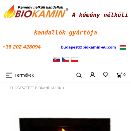
A kémény nélküli
kandallók
gyártója
+36 202 428094
budapest@biokamin-eu.com
Termékek
0
- FÜGGESZTETT BIOKANDALLÓK