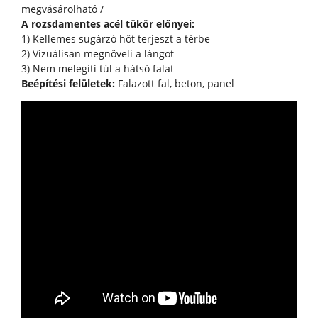
megvásárolható /
A rozsdamentes acél tükör előnyei:
1) Kellemes sugárzó hőt terjeszt a térbe
2) Vizuálisan megnöveli a lángot
3) Nem melegíti túl a hátsó falat
Beépítési felületek:
Falazott fal, beton, panel