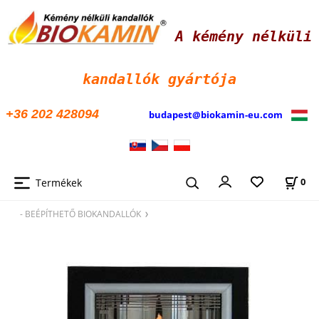
A kémény nélküli
kandallók
gyártója
+36 202 428094
budapest@biokamin-eu.com
Termékek
0
- BEÉPÍTHETŐ BIOKANDALLÓK