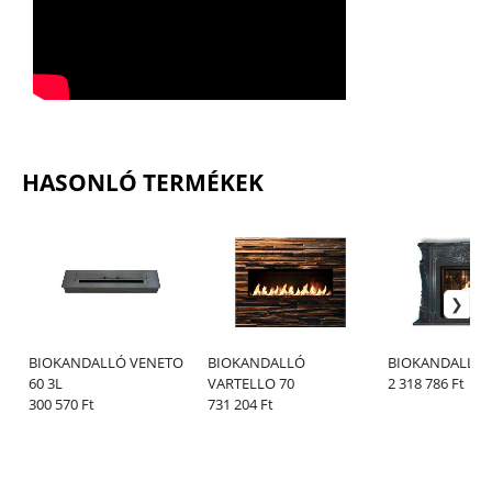
HASONLÓ TERMÉKEK
BIOKANDALLÓ VENETO
BIOKANDALLÓ
BIOKANDALLÓ 
60 3L
VARTELLO 70
2 318 786 Ft
300 570 Ft
731 204 Ft