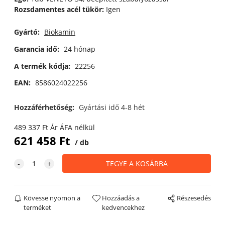
Rozsdamentes acél tükör:
Igen
Gyártó:
Biokamin
Garancia idő:
24 hónap
A termék kódja:
22256
EAN:
8586024022256
Hozzáférhetőség:
Gyártási idő 4-8 hét
489 337
Ft
Ár ÁFA nélkül
621 458
Ft
db
Kövesse nyomon a
Hozzáadás a
Részesedés
terméket
kedvencekhez