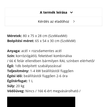
A termék leírása
Kérdés az eladóhoz
Méretek:
80 x 75 x 28 cm (SzxMaxMé)
Beépítési méret:
65 x 54 x 30 cm (SzxMxM)
Anyaga:
acél + rozsdamentes acél
Szín:
korróziógátló, feketével kombinálva
/ 66 € felár ellenében bármilyen RAL színben elérhető/
Égő:
1db beépített szabályozással
Teljesítmény:
1-4 kW beállítástól függően
Égési idő:
beállítástól függően 2-6 óra
Égőtérfogat:
1 L
Súly:
20 kg
Védőüveg:
Nincs / 166 €-ért megvásárolható /