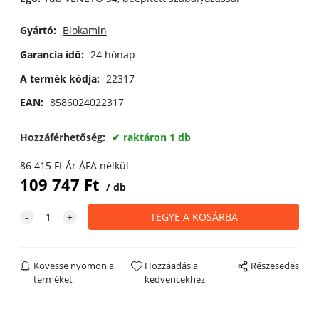
Gyártó:
Biokamin
Garancia idő:
24 hónap
A termék kódja:
22317
EAN:
8586024022317
Hozzáférhetőség:
raktáron 1 db
86 415
Ft
Ár ÁFA nélkül
109 747
Ft
db
Kövesse nyomon a
Hozzáadás a
Részesedés
terméket
kedvencekhez