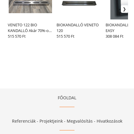
VENETO 122 BIO
BIOKANDALLÓ VENETO
BIOKANDALLÓ 
KANDALLÓ Akár 70%-os
120
EASY
bioalkohol megtakarítás,
515 570 Ft
515 570 Ft
308 084 Ft
gazdaságos, Basic
FŐOLDAL
Referenciák - Projektjeink - Megvalósítás - Hivatkozások