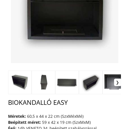
BIOKANDALLÓ EASY
Méretek:
60,5 x 44 x 22 cm (SzxMéxMé)
Beépített méret:
59 x 42 x 19 cm (SzxMxM)
Égő:
1db VENETO 34, beépített szabályozással