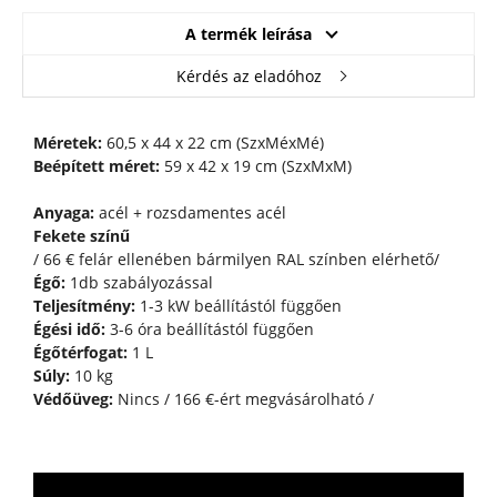
A termék leírása
Kérdés az eladóhoz
Méretek:
60,5 x 44 x 22 cm (SzxMéxMé)
Beépített méret:
59 x 42 x 19 cm (SzxMxM)
Anyaga:
acél + rozsdamentes acél
Fekete színű
/ 66 € felár ellenében bármilyen RAL színben elérhető/
Égő:
1db szabályozással
Teljesítmény:
1-3 kW beállítástól függően
Égési idő:
3-6 óra beállítástól függően
Égőtérfogat:
1 L
Súly:
10 kg
Védőüveg:
Nincs / 166 €-ért megvásárolható /