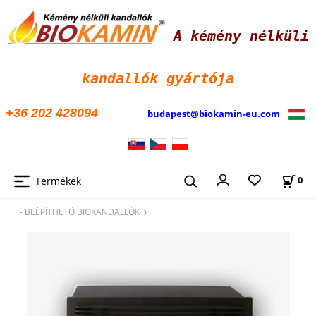
A kémény nélküli
kandallók
gyártója
+36 202 428094
budapest@biokamin-eu.com
Termékek
0
- BEÉPÍTHETŐ BIOKANDALLÓK