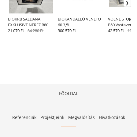
BIOKRB SALDANA
BIOKANDALLÓ VENETO
VOĽNE STOJACI
EXKLUSIVE NEREZ B80
60 3,5L
B50 Vystavený 
Vystavený kus odber v
21 070 Ft
84 280 Ft
300 570 Ft
v predajni Brati
42 570 Ft
106 4
predajni Bratislava
FŐOLDAL
Referenciák - Projektjeink - Megvalósítás - Hivatkozások