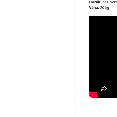
Horák:
bez hor
Váha:
20 kg