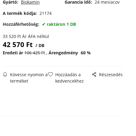
Gyártó:
Biokamin
Garancia idő:
24 mesiacov
A termék kódja:
21174
Hozzáférhetőség:
raktáron 1 DB
33 520
Ft
Ár ÁFA nélkül
42 570
Ft
DB
Eredeti ár
106 425
Ft
Árengedmény
60
%
Kövesse nyomon a
Hozzáadás a
Részesedés
terméket
kedvencekhez