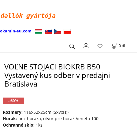
ndallók
gyártója
iokamin-eu.com
0
db
VOĽNE STOJACI BIOKRB B50
Vystavený kus odber v predajni
Bratislava
- 60%
Rozmery:
116x52x25cm (ŠxVxH))
Horák:
bez horáka, otvor pre horak Veneto 100
Ochranné sklo:
1ks