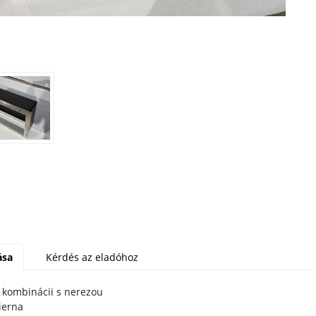
ása
Kérdés az eladóhoz
 kombinácii s nerezou
ierna