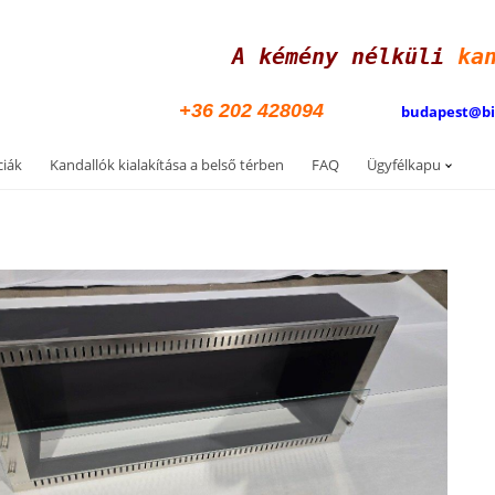
A kémény nélküli
ka
+36 202 428094
budapest@b
ciák
Kandallók kialakítása a belső térben
FAQ
Ügyfélkapu