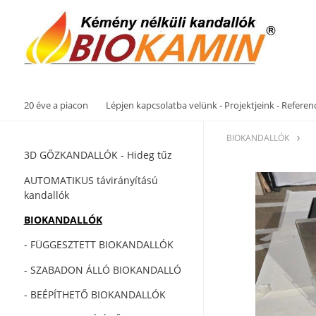
20 éve a piacon
Lépjen kapcsolatba velünk - Projektjeink - Referen
BIOKANDALLÓK
3D GŐZKANDALLÓK - Hideg tűz
AUTOMATIKUS távirányítású
kandallók
BIOKANDALLÓK
- FÜGGESZTETT BIOKANDALLÓK
- SZABADON ÁLLÓ BIOKANDALLÓ
- BEÉPÍTHETŐ BIOKANDALLÓK