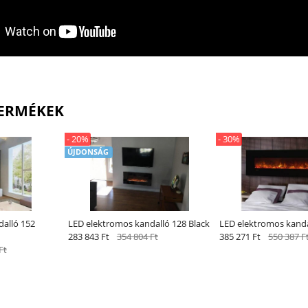
ERMÉKEK
- 20%
- 30%
ÚJDONSÁG
alló 152
LED elektromos kandalló 128 Black
LED elektromos kanda
283 843 Ft
354 804 Ft
385 271 Ft
550 387 F
Ft