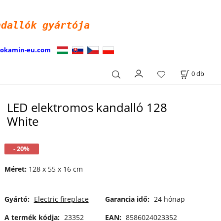
ndallók
gyártója
iokamin-eu.com
0
db
LED elektromos kandalló 128
White
- 20%
Méret:
128 x 55 x 16 cm
Gyártó:
Electric fireplace
Garancia idő:
24 hónap
A termék kódja:
23352
EAN:
8586024023352