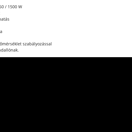
0 / 1500 W
g
hatás
ra
 funkció hőmérséklet szabál
dallónak.