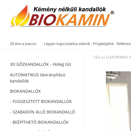
20 éve a piacon
Lépjen kapcsolatba velünk - Projektjeink - Referen
LED-es ELEKTROMOS
3D GŐZKANDALLÓK - Hideg tűz
AUTOMATIKUS távirányítású
kandallók
BIOKANDALLÓK
- FÜGGESZTETT BIOKANDALLÓK
- SZABADON ÁLLÓ BIOKANDALLÓ
- BEÉPÍTHETŐ BIOKANDALLÓK