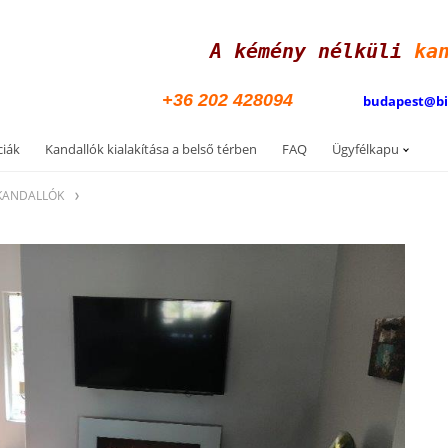
A kémény nélküli
ka
+36 202 428094
budapest@b
ciák
Kandallók kialakítása a belső térben
FAQ
Ügyfélkapu
 KANDALLÓK