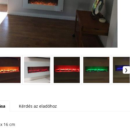
ása
Kérdés az eladóhoz
8 x 55 x 16 cm L