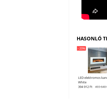
HASONLÓ T
- 20%
LED elektromos kand
White
394 912 Ft
493 640 