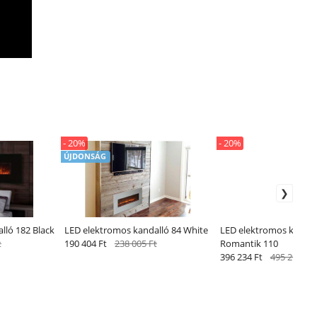
- 20%
- 20%
ÚJDONSÁG
lló 182 Black
LED elektromos kandalló 84 White
LED elektromos kandal
t
190 404 Ft
238 005 Ft
Romantik 110
396 234 Ft
495 293 Ft