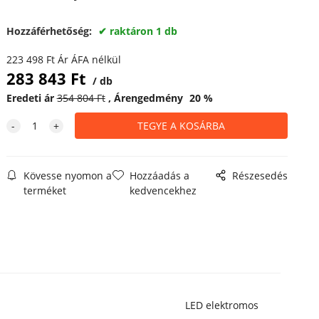
Hozzáférhetőség:
raktáron 1 db
223 498
Ft
Ár ÁFA nélkül
283 843
Ft
db
Eredeti ár
354 804
Ft
Árengedmény
20
%
Kövesse nyomon a
Hozzáadás a
Részesedés
terméket
kedvencekhez
ED elektromos