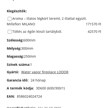
Kiegészítők
:
Aroma – illatos légkört teremt, 2 illattal együtt.
Millefiori MILANO
171570 Ft
Töltés az égőn kívüli tartályból.
42570 Ft
Szélesség
:
600mm
Mélység
:
300mm
Magasság
:
250mm
Színek száma
:
1
Gyártó:
Water vapor fireplace LODOR
Garancia idő:
24 hónap
A termék kódja:
3D600 (600/300/1)
EAN:
8586024024724