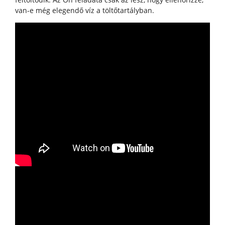
van-e még elegendő víz a töltőtartályban.