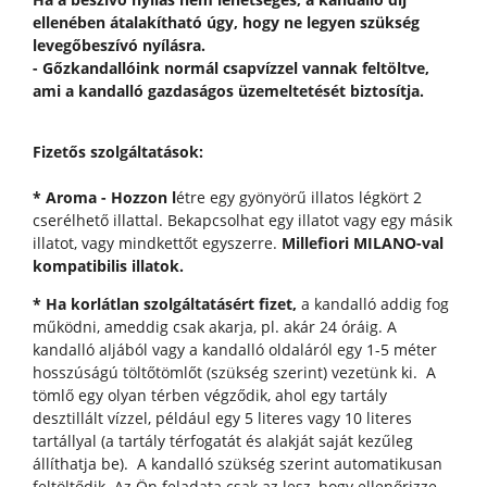
ellenében átalakítható úgy, hogy ne legyen szükség
levegőbeszívó nyílásra.
- Gőzkandallóink ​​normál csapvízzel vannak feltöltve,
ami a kandalló gazdaságos üzemeltetését biztosítja.
Fizetős szolgáltatások:
* Aroma - Hozzon l
étre egy gyönyörű illatos légkört 2
cserélhető illattal. Bekapcsolhat egy illatot vagy egy másik
illatot, vagy mindkettőt egyszerre.
Millefiori MILANO-val
kompatibilis illatok.
* Ha korlátlan szolgáltatásért fizet,
a kandalló addig fog
működni, ameddig csak akarja, pl. akár 24 óráig. A
kandalló aljából vagy a kandalló oldaláról egy 1-5 méter
hosszúságú töltőtömlőt (szükség szerint) vezetünk ki. A
tömlő egy olyan térben végződik, ahol egy tartály
desztillált vízzel, például egy 5 literes vagy 10 literes
tartállyal (a tartály térfogatát és alakját saját kezűleg
állíthatja be). A kandalló szükség szerint automatikusan
feltöltődik. Az Ön feladata csak az lesz, hogy ellenőrizze,