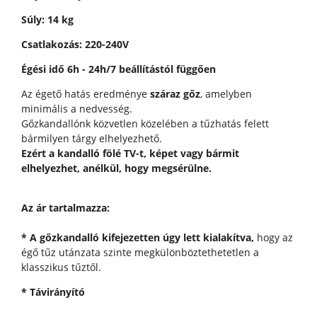
Súly: 14 kg
Csatlakozás: 220-240V
Égési idő 6h - 24h/7 beállítástól függően
Az égető hatás eredménye
száraz gőz
, amelyben
minimális a nedvesség.
Gőzkandallónk közvetlen közelében a tűzhatás felett
bármilyen tárgy elhelyezhető.
Ezért a kandalló fölé TV-t, képet vagy bármit
elhelyezhet, anélkül, hogy megsérülne.
Az ár tartalmazza:
* A gőzkandalló kifejezetten úgy lett kialakítva,
hogy az
égő tűz utánzata szinte megkülönböztethetetlen a
klasszikus tűztől.
* Távirányító