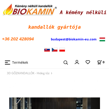
A kémény nélküli
kandallók
gyártója
+36 202 428094
budapest@biokamin-eu.com
Termékek
0
3D GŐZKANDALLÓK - Hideg tűz