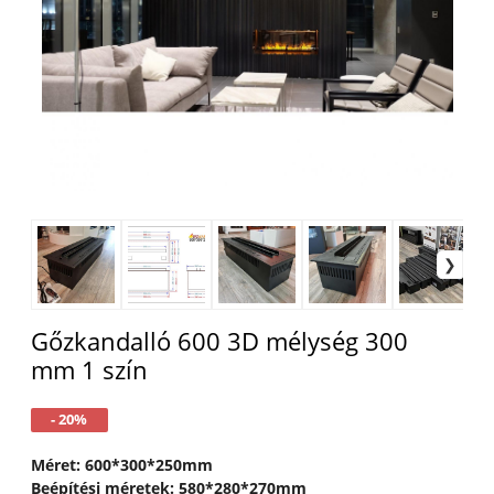
Gőzkandalló 600 3D mélység 300
mm 1 szín
- 20%
Méret: 600*300*250mm
Beépítési méretek: 580*280*270mm