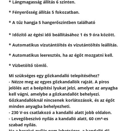
* Lángmagasság állítás 6 szinten.
* Fényerősség állítás 5 fokozatban.
* A tűz hangja 5 hangerőszintben található
* Időzítő az égési idő beállításához 1 és 9 óra között.
* Automatikus vízutántöltés és vízutántöltés leállítás.
* Automatikus leeresztés, ha az égőt mozgatni kell.
* Vízbetöltő tömlő.
Mi szükséges egy gőzkandalló telepítéséhez?
- Nézze meg az egyes gőzkandallók rajzát. A piros
jelölés azt a beépítési lyukat jelzi, amelyet az anyagba
kell vágni, amelybe a gőzkandallót behelyezi.
Gőzkandallóknál nincsenek korlátozások, és az égőt
minden anyagba behelyezheti.
- 230 V-os csatlakozó a kandalló alatt jobb oldalon.
- Levegőbeszívó nyílás a kandalló alatt, 60 cm²-es
szabad nyílás.
Ha a beszívó nyílás nem lehetséges, a kandalló díj