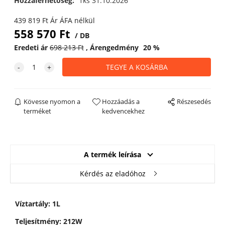
Hozzáférhetőség:
1ks 31.10.2026
439 819
Ft
Ár ÁFA nélkül
558 570
Ft
DB
Eredeti ár
698 213
Ft
Árengedmény
20
%
Kövesse nyomon a
Hozzáadás a
Részesedés
terméket
kedvencekhez
A termék leírása
Kérdés az eladóhoz
Víztartály: 1L
Teljesítmény: 212W