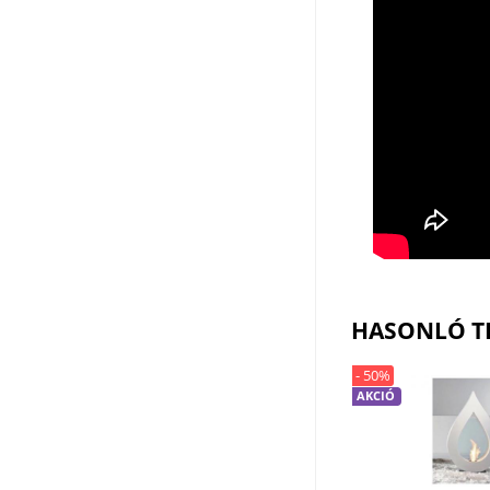
HASONLÓ T
- 50%
AKCIÓ