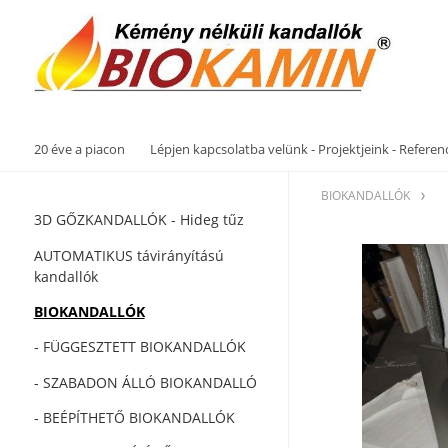
20 éve a piacon
Lépjen kapcsolatba velünk - Projektjeink - Referen
BIOKANDALLÓK
3D GŐZKANDALLÓK - Hideg tűz
AUTOMATIKUS távirányítású
kandallók
BIOKANDALLÓK
- FÜGGESZTETT BIOKANDALLÓK
- SZABADON ÁLLÓ BIOKANDALLÓ
- BEÉPÍTHETŐ BIOKANDALLÓK