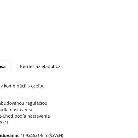
ása
Kérdés az eladóhoz
v kombinácii s oceľou
abudovanou reguláciou
odľa nastavenia
2-6hod.podľa nastavenia
3x1L
udovanie:
109x46x13cm(ŠxVxH)