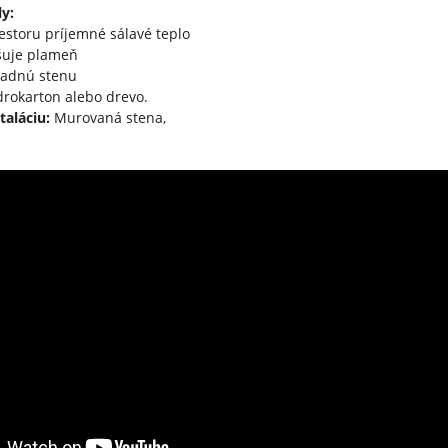
y:
estoru príjemné sálavé teplo
šuje plameň
zadnú stenu
rokarton alebo drevo.
taláciu:
Murovaná stena,