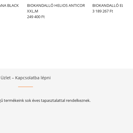
ANA BLACK
BIOKANDALLÓ HELIOS ANTICOR
BIOKANDALLÓ ELIMO 
XXL,M
3 189 267 Ft
249 400 Ft
Üzlet – Kapcsolatba lépni
gű termékeink sok éves tapasztalattal rendelkeznek.