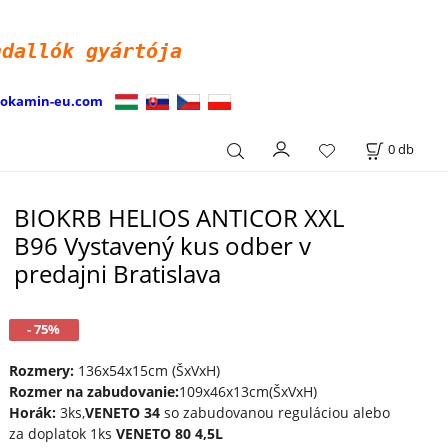
ndallók
gyártója
iokamin-eu.com
0
db
BIOKRB HELIOS ANTICOR XXL
B96 Vystavený kus odber v
predajni Bratislava
- 75%
Rozmery:
136x54x15cm (ŠxVxH)
Rozmer na zabudovanie:
109x46x13cm(ŠxVxH)
Horák:
3ks,
VENETO 34
so zabudovanou reguláciou alebo
za doplatok 1ks
VENETO 80 4,5L