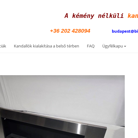
A kémény nélküli
ka
+36 202 428094
budapest@b
ciák
Kandallók kialakítása a belső térben
FAQ
Ügyfélkapu