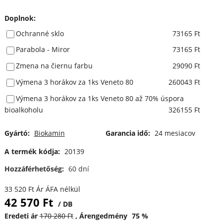
Doplnok
:
Ochranné sklo
73165 Ft
Parabola - Miror
73165 Ft
Zmena na čiernu farbu
29090 Ft
Výmena 3 horákov za 1ks Veneto 80
260043 Ft
Výmena 3 horákov za 1ks Veneto 80 až 70% úspora
bioalkoholu
326155 Ft
Gyártó:
Biokamin
Garancia idő:
24 mesiacov
A termék kódja:
20139
Hozzáférhetőség:
60 dní
33 520
Ft
Ár ÁFA nélkül
42 570
Ft
DB
Eredeti ár
170 280
Ft
Árengedmény
75
%