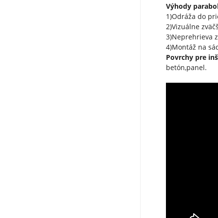
Výhody parabol
1)Odráža do pri
2)Vizuálne zväč
3)Neprehrieva 
4)Montáž na sád
Povrchy pre inš
betón,panel.