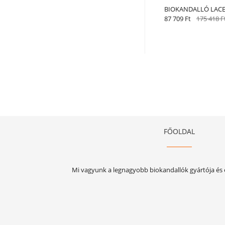
BIOKANDALLÓ LACE
87 709 Ft
175 418 F
FŐOLDAL
Mi vagyunk a legnagyobb biokandallók gyártója és é