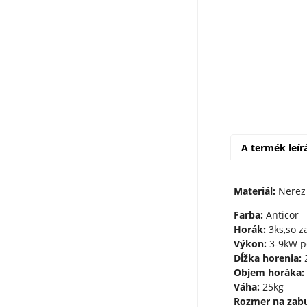
A termék leír
Materiál:
Nerez 
Farba:
Anticor
Horák:
3ks,so z
Výkon:
3-9kW p
Dĺžka horenia:
Objem horáka:
Váha:
25kg
Rozmer na zab