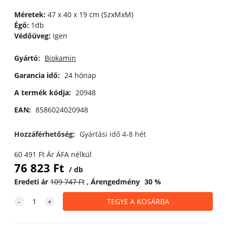
Méretek:
47 x 40 x 19 cm (SzxMxM)
Égő:
1db
Védőüveg:
Igen
Gyártó:
Biokamin
Garancia idő:
24 hónap
A termék kódja:
20948
EAN:
8586024020948
Hozzáférhetőség:
Gyártási idő 4-8 hét
60 491
Ft
Ár ÁFA nélkül
76 823
Ft
db
Eredeti ár
109 747
Ft
Árengedmény
30
%