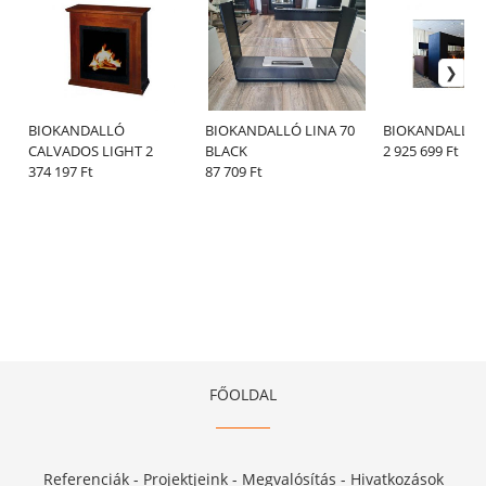
BIOKANDALLÓ
BIOKANDALLÓ LINA 70
BIOKANDALLÓ 
CALVADOS LIGHT 2
BLACK
2 925 699 Ft
374 197 Ft
87 709 Ft
FŐOLDAL
Referenciák - Projektjeink - Megvalósítás - Hivatkozások