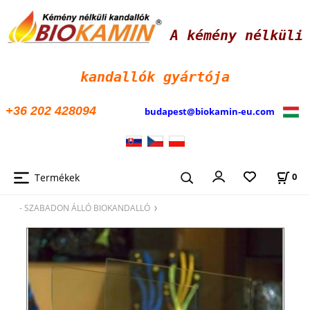
A kémény nélküli
kandallók
gyártója
+36 202 428094
budapest@biokamin-eu.com
Termékek
0
- SZABADON ÁLLÓ BIOKANDALLÓ