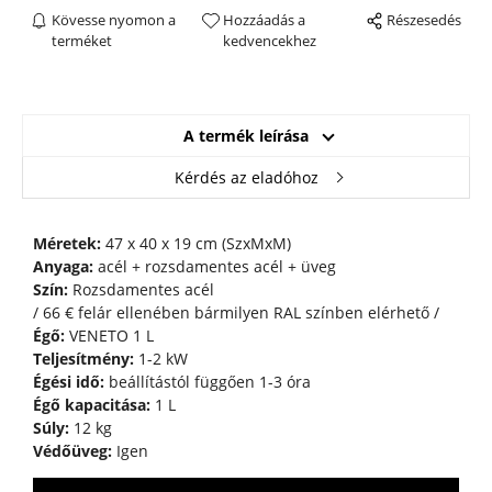
Kövesse nyomon a
Hozzáadás a
Részesedés
terméket
kedvencekhez
A termék leírása
Kérdés az eladóhoz
Méretek:
47 x 40 x 19 cm (SzxMxM)
Anyaga:
acél + rozsdamentes acél + üveg
Szín:
Rozsdamentes acél
/ 66 € felár ellenében bármilyen RAL színben elérhető /
Égő:
VENETO 1 L
Teljesítmény:
1-2 kW
Égési idő:
beállítástól függően 1-3 óra
Égő kapacitása:
1 L
Súly:
12 kg
Védőüveg:
Igen