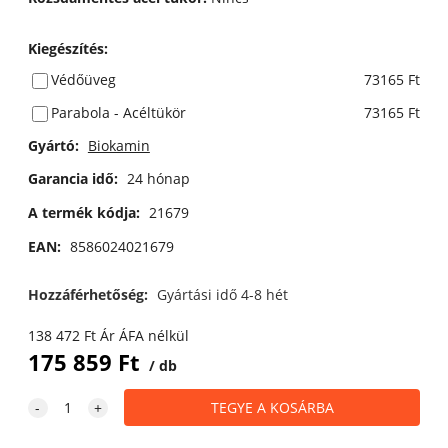
Kiegészítés
:
Védőüveg
73165 Ft
Parabola - Acéltükör
73165 Ft
Gyártó:
Biokamin
Garancia idő:
24 hónap
A termék kódja:
21679
EAN:
8586024021679
Hozzáférhetőség:
Gyártási idő 4-8 hét
138 472
Ft
Ár ÁFA nélkül
175 859
Ft
db