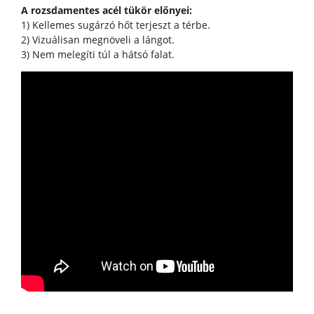
A rozsdamentes acél tükör előnyei:
1) Kellemes sugárzó hőt terjeszt a térbe.
2) Vizuálisan megnöveli a lángot.
3) Nem melegíti túl a hátsó falat.