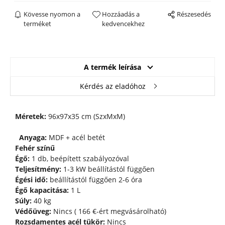
Kövesse nyomon a
Hozzáadás a
Részesedés
terméket
kedvencekhez
A termék leírása
Kérdés az eladóhoz
Méretek:
96x97x35 cm (SzxMxM)
Anyaga:
MDF + acél betét
Fehér színű
Égő:
1 db, beépített szabályozóval
Teljesítmény:
1-3 kW beállítástól függően
Égési idő:
beállítástól függően 2-6 óra
Égő kapacitása:
1 L
Súly:
40 kg
Védőüveg:
Nincs ( 166 €-ért megvásárolható)
Rozsdamentes acél tükör:
Nincs