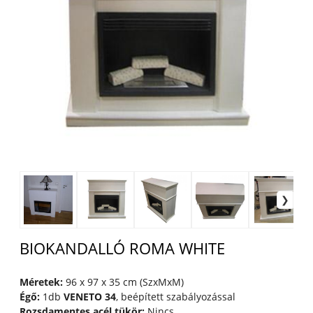
BIOKANDALLÓ ROMA WHITE
Méretek:
96 x 97 x 35 cm (SzxMxM)
Égő:
1db
VENETO 34
, beépített szabályozással
Rozsdamentes acél tükör:
Nincs