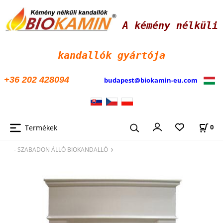
A kémény nélküli
kandallók
gyártója
+36 202 428094
budapest@biokamin-eu.com
Termékek
0
- SZABADON ÁLLÓ BIOKANDALLÓ