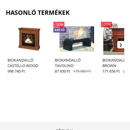
HASONLÓ TERMÉKEK
- 50%
- 20%
AKCIÓ
BIOKANDALLÓ
BIOKANDALLÓ
BIOKANDALLÓ
CASTELLO WOOD
TAVOLINO
BROWN
998 740 Ft
87 930 Ft
175 860 Ft
171 656 Ft
214 