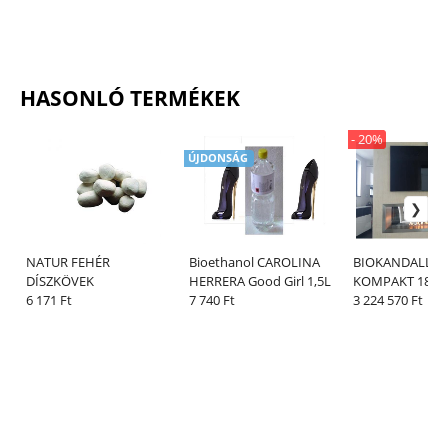
HASONLÓ TERMÉKEK
- 20%
ÚJDONSÁG
NATUR FEHÉR
Bioethanol CAROLINA
BIOKANDALLÓ
DÍSZKÖVEK
HERRERA Good Girl 1,5L
KOMPAKT 180 -
6 171 Ft
7 740 Ft
COMFORT AUT
3 224 570 Ft
4 