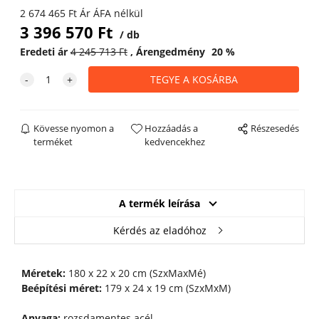
2 674 465
Ft
Ár ÁFA nélkül
3 396 570
Ft
db
Eredeti ár
4 245 713
Ft
Árengedmény
20
%
Kövesse nyomon a
Hozzáadás a
Részesedés
terméket
kedvencekhez
A termék leírása
Kérdés az eladóhoz
Méretek:
180 x 22 x 20 cm (SzxMaxMé)
Beépítési méret:
179 x 24 x 19 cm (SzxMxM)
Anyaga:
rozsdamentes acél