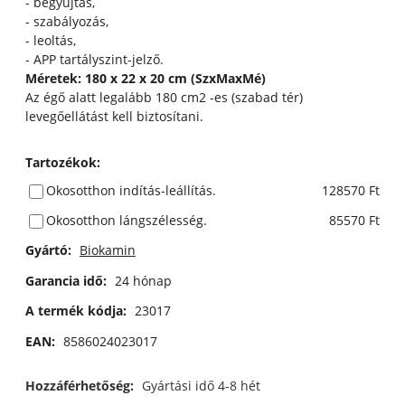
- begyújtás,
- szabályozás,
- leoltás,
- APP tartályszint-jelző.
Méretek: 180 x 22 x 20 cm (SzxMaxMé)
Az égő alatt legalább 180 cm2 -es (szabad tér)
levegőellátást kell biztosítani.
Tartozékok
:
Okosotthon indítás-leállítás.
128570 Ft
Okosotthon lángszélesség.
85570 Ft
Gyártó:
Biokamin
Garancia idő:
24 hónap
A termék kódja:
23017
EAN:
8586024023017
Hozzáférhetőség:
Gyártási idő 4-8 hét