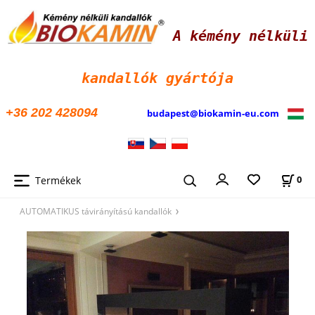
A kémény nélküli
kandallók
gyártója
+36 202 428094
budapest@biokamin-eu.com
Termékek
0
AUTOMATIKUS távirányítású kandallók