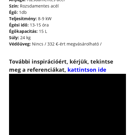
Szín:
Rozsdamentes acél
Égő:
1db
Teljesítmény:
8-9 kW
Égési idő:
13-15 óra
Égőkapacitás:
15 L
Súly:
24 kg
Védőüveg:
Nincs / 332 €-ért megvásárolható /
További inspirációért, kérjük, tekintse
meg a referenciákat,
kattintson ide