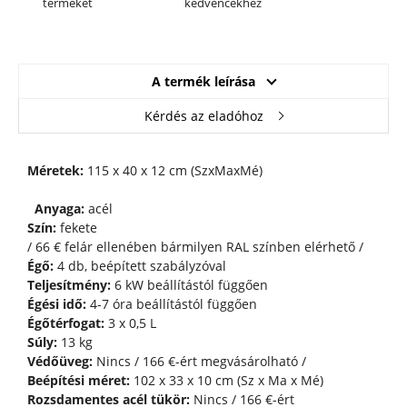
terméket
kedvencekhez
A termék leírása
Kérdés az eladóhoz
Méretek:
115 x 40 x 12 cm (SzxMaxMé)
Anyaga:
acél
Szín:
fekete
/ 66 € felár ellenében bármilyen RAL színben elérhető /
Égő:
4 db, beépített szabályzóval
Teljesítmény:
6 kW beállítástól függően
Égési idő:
4-7 óra beállítástól függően
Égőtérfogat:
3 x 0,5 L
Súly:
13 kg
Védőüveg:
Nincs / 166 €-ért megvásárolható /
Beépítési méret:
102 x 33 x 10 cm (Sz x Ma x Mé)
Rozsdamentes acél tükör:
Nincs / 166 €-ért