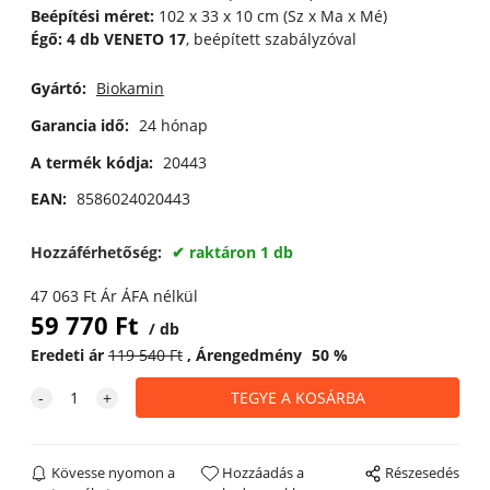
Beépítési méret:
102 x 33 x 10 cm (Sz x Ma x Mé)
Égő: 4 db VENETO 17
, beépített szabályzóval
Gyártó:
Biokamin
Garancia idő:
24 hónap
A termék kódja:
20443
EAN:
8586024020443
Hozzáférhetőség:
raktáron 1 db
47 063
Ft
Ár ÁFA nélkül
59 770
Ft
db
Eredeti ár
119 540
Ft
Árengedmény
50
%
Kövesse nyomon a
Hozzáadás a
Részesedés