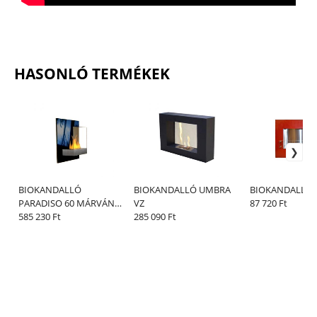
HASONLÓ TERMÉKEK
BIOKANDALLÓ
BIOKANDALLÓ UMBRA
BIOKANDALLÓ S
PARADISO 60 MÁRVÁNY
VZ
87 720 Ft
vagy GRÁNIT
585 230 Ft
285 090 Ft