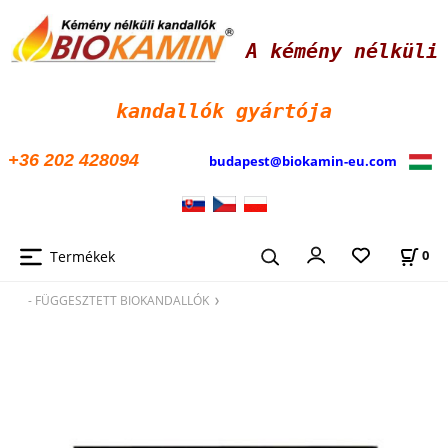
A kémény nélküli
kandallók
gyártója
+36 202 428094
budapest@biokamin-eu.com
Termékek
0
- FÜGGESZTETT BIOKANDALLÓK