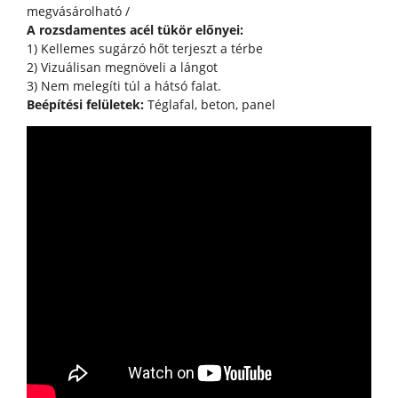
megvásárolható /
A rozsdamentes acél tükör előnyei:
1) Kellemes sugárzó hőt terjeszt a térbe
2) Vizuálisan megnöveli a lángot
3) Nem melegíti túl a hátsó falat.
Beépítési felületek:
Téglafal, beton, panel