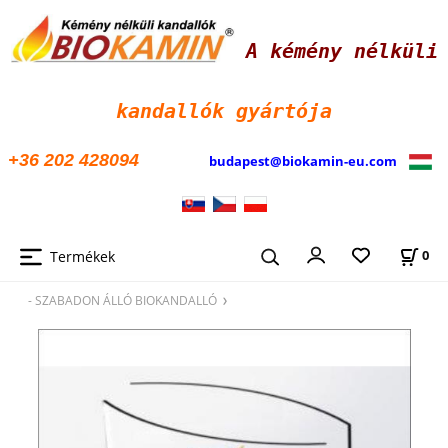
A kémény nélküli
kandallók
gyártója
+36 202 428094
budapest@biokamin-eu.com
Termékek
0
- SZABADON ÁLLÓ BIOKANDALLÓ