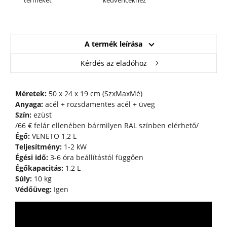
terméket
kedvencekhez
A termék leírása
Kérdés az eladóhoz
Méretek:
50 x 24 x 19 cm (SzxMaxMé)
Anyaga:
acél + rozsdamentes acél + üveg
Szín:
ezüst
/66 € felár ellenében bármilyen RAL színben elérhető/
Égő:
VENETO 1,2 L
Teljesítmény:
1-2 kW
Égési idő:
3-6 óra beállítástól függően
Égőkapacitás:
1,2 L
Súly:
10 kg
Védőüveg:
Igen