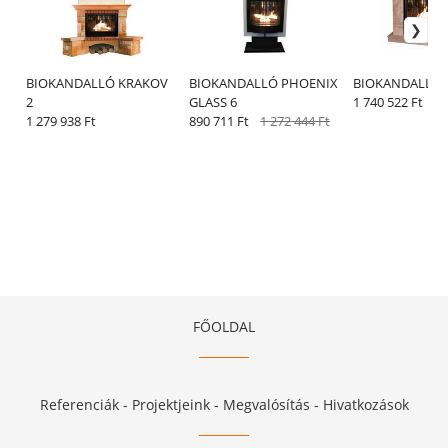
BIOKANDALLÓ KRAKOV
BIOKANDALLÓ PHOENIX
BIOKANDALLÓ 
2
GLASS 6
1 740 522 Ft
1 279 938 Ft
890 711 Ft
1 272 444 Ft
FŐOLDAL
Referenciák - Projektjeink - Megvalósítás - Hivatkozások