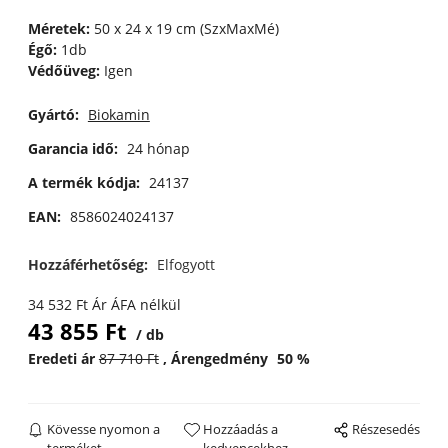
Méretek:
50 x 24 x 19 cm (SzxMaxMé)
Égő:
1db
Védőüveg:
Igen
Gyártó:
Biokamin
Garancia idő:
24 hónap
A termék kódja:
24137
EAN:
8586024024137
Hozzáférhetőség:
Elfogyott
34 532
Ft
Ár ÁFA nélkül
43 855
Ft
db
Eredeti ár
87 710
Ft
Árengedmény
50
%
Kövesse nyomon a
Hozzáadás a
Részesedés